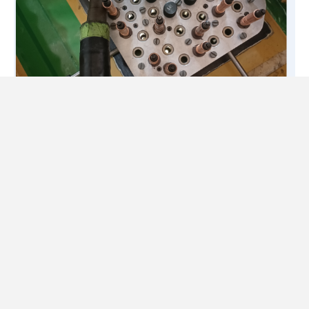
Ahora, tras casi 3 años desde el inicio del proyecto, las
actividades de perforación en la primera aeronave han
concluido con un resultado excelente que ha dejado al
cliente plenamente satisfecho, confirmando la
viabilidad de este proyecto y reforzando aún más la
confianza del cliente en el Grupo Aernnova ante
grandes desafíos que, tanto técnica como
temporalmente, otros competidores no pueden
superar.
La siguiente fase del proyecto será el primer vuelo de