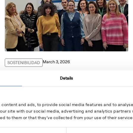
March 3, 2026
SOSTENIBILIDAD
Plan de Acción ESG del Grupo
Details
Aernnova (III)
Objetivos 2030 y hoja de ruta para alcanzarlos
 content and ads, to provide social media features and to analyse 
our site with our social media, advertising and analytics partner
ed to them or that they’ve collected from your use of their service