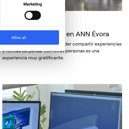
Marketing
March 3, 2026
PERSONAS
Jose García Morales en ANN Évora
Allow all
Trabajar fuera de tu país y poder compartir experiencias
y formas de pensar con otras personas es una
experiencia muy gratificante.