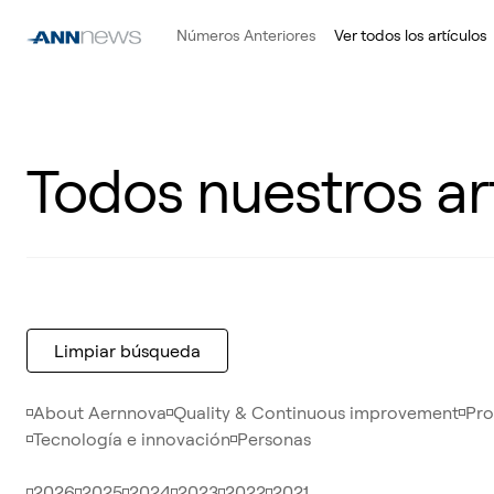
Números Anteriores
Ver todos los artículos
Todos nuestros ar
Limpiar búsqueda
About Aernnova
Quality & Continuous improvement
Pr
Tecnología e innovación
Personas
2026
2025
2024
2023
2022
2021