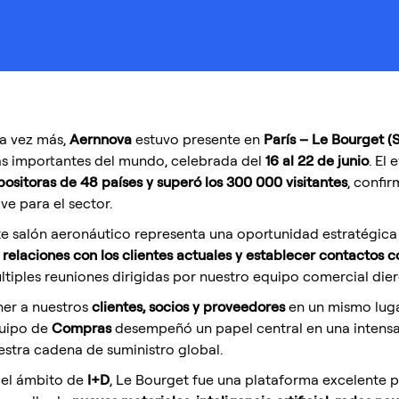
a vez más,
Aernnova
estuvo presente en
París – Le Bourget (
s importantes del mundo, celebrada del
16 al 22 de junio
. El
positoras de 48 países y superó los 300 000 visitantes
, confi
ve para el sector.
te salón aeronáutico representa una oportunidad estratégic
s relaciones con los clientes actuales y establecer contactos c
ltiples reuniones dirigidas por nuestro equipo comercial dier
ner a nuestros
clientes, socios y proveedores
en un mismo lugar
uipo de
Compras
desempeñó un papel central en una intensa
estra cadena de suministro global.
 el ámbito de
I+D
, Le Bourget fue una plataforma excelente pa