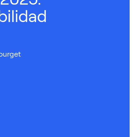
bilidad
ourget