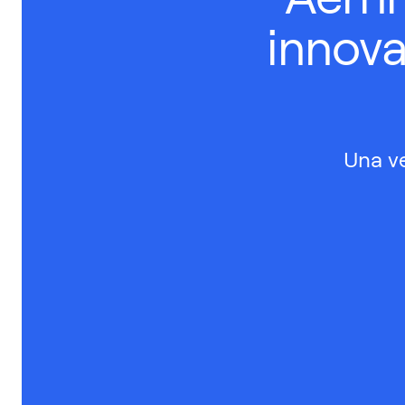
innova
Una v