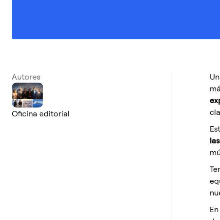
Autores
Un
má
ex
cla
Oficina editorial
Es
la
mú
Te
eq
nu
En