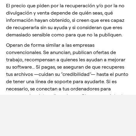
El precio que piden por la recuperación y/o por la no
divulgación y venta depende de quién seas, qué
información hayan obtenido, si creen que eres capaz
de recuperarla sin su ayuda y si consideran que eres
demasiado sensible como para que no la publiquen.
Operan de forma similar a las empresas
convencionales. Se anuncian, publican ofertas de
trabajo, recompensan a quienes les ayudan a mejorar
su software... Si pagas, se aseguran de que recuperes
tus archivos —cuidan su "credibilidad"— hasta el punto
de tener una línea de soporte para ayudarte. Si es
necesario, se conectan a tus ordenadores para
recuperar los datos ellos mismos. Si no pagas, intentan
vender tus datos y publicitan su venta al mundo, para
que todos sepan lo que le ocurre al que no paga.
Una víctima conocida fue un hospital infantil en
Canadá (SickKids Hospital). La organización LockBit se
disculpó tras el ataque, esforzándose al máximo por