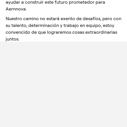
ayudar a construir este futuro prometedor para
Aernnova.
Nuestro camino no estará exento de desafíos, pero con
su talento, determinación y trabajo en equipo, estoy
convencido de que lograremos cosas extraordinarias
juntos.
Gracias de nuevo por
su compromiso inquebrantable
y
por todo lo que hacen cada día. Sigamos
apoyándonos mutuamente, defendiendo nuestros
valores compartidos y esforzándonos por alcanzar la
excelencia en todo lo que hacemos.
Con aprecio y optimismo,
Grant Skinner
Presidente y Director Ejecutivo