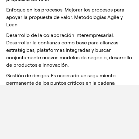
Enfoque en los procesos. Mejorar los procesos para
apoyar la propuesta de valor. Metodologías Agile y
Lean.
Desarrollo de la colaboración interempresarial.
Desarrollar la confianza como base para alianzas
estratégicas, plataformas integradas y buscar
conjuntamente nuevos modelos de negocio, desarrollo
de productos e innovación.
Gestión de riesgos. Es necesario un seguimiento
permanente de los puntos críticos en la cadena
logística y diseñar planes de contingencia para
reaccionar rápidamente ante las interrupciones. La
tecnología y la información oportuna deben
convertirse en factores estratégicos.
Planes de mejora de costes sin perder valor en el
producto/servicio para mejorar la competitividad
global.