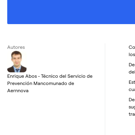
Autores
Co
lo
De
de
Enrique Abos - Técnico del Servicio de
Es
Prevención Mancomunado de
cu
Aernnova
De
su
tr