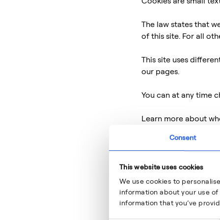
Cookies are small text
The law states that we
of this site. For all 
This site uses differe
our pages.
You can at any time 
Learn more about who
Policy.
Consent
Please state your con
Your consent applies
This website uses cookies
We use cookies to personalise
Your current state: D
information about your use of 
Change your consent
information that you’ve provid