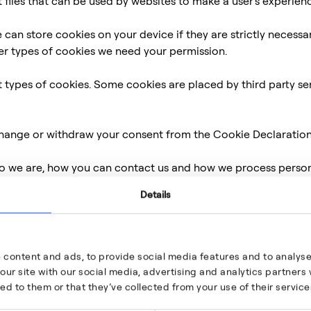
 files that can be used by websites to make a user's experienc
 can store cookies on your device if they are strictly necessa
other types of cookies we need your permission.
nt types of cookies. Some cookies are placed by third party s
change or withdraw your consent from the Cookie Declaration
 we are, how you can contact us and how we process persona
Details
sent ID and date when you contact us regarding your consent
 to the following domains: www.aernnova.com
 content and ads, to provide social media features and to analyse 
eny.
our site with our social media, advertising and analytics partner
ed to them or that they’ve collected from your use of their service