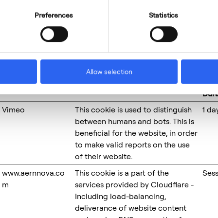
ast updated on 29/07/2026 by
Cookiebot
:
Preferences
Statistics
elp make a website usable by enabling basic functions like p
as of the website. The website cannot function properly with
Max
Allow selection
Provider
Purpose
Sto
Dura
Vimeo
This cookie is used to distinguish
1 da
between humans and bots. This is
beneficial for the website, in order
to make valid reports on the use
of their website.
www.aernnova.co
This cookie is a part of the
Sess
m
services provided by Cloudflare -
Including load-balancing,
deliverance of website content