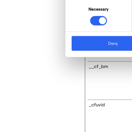
Cookie declaration l
Consent
Necessary
Selection
Necessary (5)
Necessary cookies h
access to secure are
Deny
Name
__cf_bm
_cfuvid