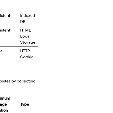
istent
Indexed
DB
istent
HTML
Local
Storage
ar
HTTP
Cookie
bsites by collecting
imum
rage
Type
tion