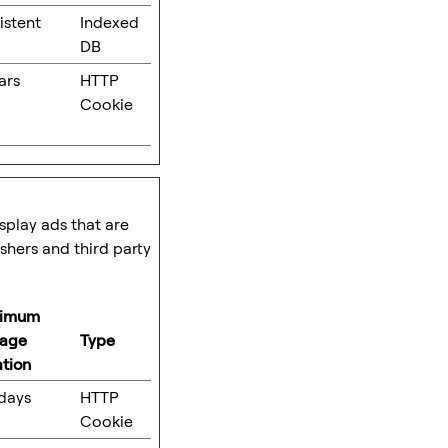
istent
Indexed
DB
ars
HTTP
Cookie
isplay ads that are
shers and third party
imum
rage
Type
tion
days
HTTP
Cookie