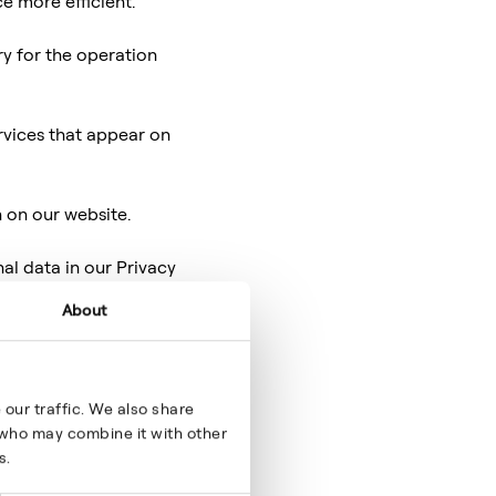
e more efficient.
ry for the operation
ervices that appear on
 on our website.
l data in our Privacy
About
.
our traffic. We also share
s who may combine it with other
s.