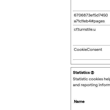
6706873ef5d7450
a71c11eb4#pages
cf.turnstile.u
CookieConsent
Statistics (2)
Statistic cookies he
and reporting infor
Name