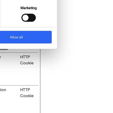
Marketing
age navigation and
out these cookies.
imum
Allow all
rage
Type
tion
y
HTTP
Cookie
ion
HTTP
Cookie