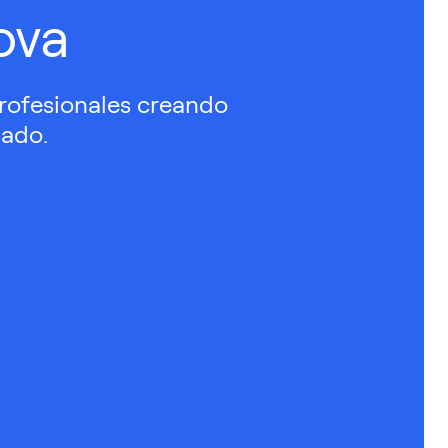
ova
rofesionales creando
dado.