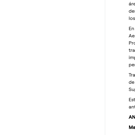
ár
de
lo
En
Ae
Pr
tr
im
pe
Tr
de
Su
Es
an
AN
Ma