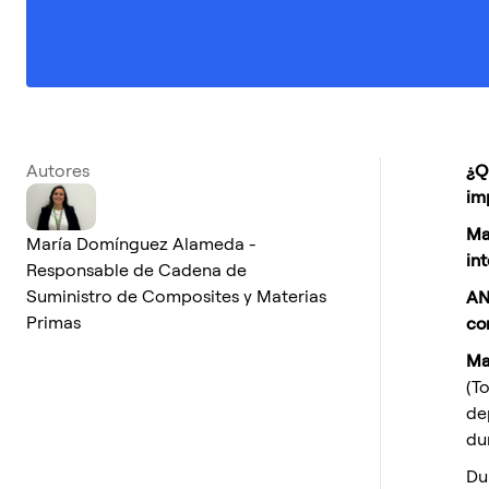
Autores
¿Q
im
Ma
María Domínguez Alameda -
in
Responsable de Cadena de
Suministro de Composites y Materias
AN
Primas
co
Ma
(T
de
du
Du