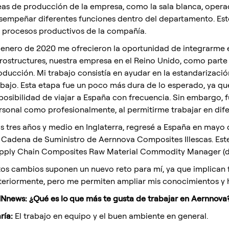
eas de producción de la empresa, como la sala blanca, oper
sempeñar diferentes funciones dentro del departamento. Es
s procesos productivos de la compañía.
 enero de 2020 me ofrecieron la oportunidad de integrarme 
rostructures, nuestra empresa en el Reino Unido, como parte 
oducción. Mi trabajo consistía en ayudar en la estandarizaci
abajo. Esta etapa fue un poco más dura de lo esperado, ya que
posibilidad de viajar a España con frecuencia. Sin embargo, 
rsonal como profesionalmente, al permitirme trabajar en dife
as tres años y medio en Inglaterra, regresé a España en ma
 Cadena de Suministro de Aernnova Composites Illescas. Est
pply Chain Composites Raw Material Commodity Manager (de
tos cambios suponen un nuevo reto para mí, ya que implican f
teriormente, pero me permiten ampliar mis conocimientos y h
Nnews: ¿Qué es lo que más te gusta de trabajar en Aernnova
ría:
El trabajo en equipo y el buen ambiente en general.