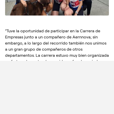
“Tuve la oportunidad de participar en la Carrera de
Empresas junto a un compañero de Aernnova; sin
embargo, a lo largo del recorrido también nos unimos
a un gran grupo de compañeros de otros
departamentos. La carrera estuvo muy bien organizada
y, afortunadamente, el recorrido no fue demasiado
exigente. Disfruté mucho recorriendo las calles del
casco antiguo, rodeada de un ambiente positivo y
lleno de energía. Fue una experiencia divertida y
motivadora; ¡sin duda, una forma genial de compartir y
disfrutar del espíritu de equipo!”
JOANNA TALASK (AERNNOVA AEROSPACE)