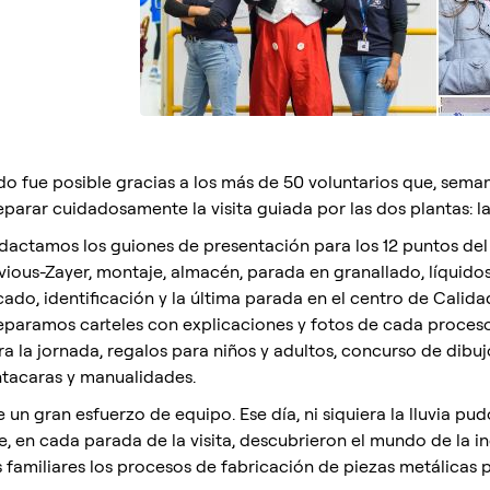
do fue posible gracias a los más de 50 voluntarios que, sema
eparar cuidadosamente la visita guiada por las dos plantas: l
dactamos los guiones de presentación para los 12 puntos del r
vious-Zayer, montaje, almacén, parada en granallado, líquidos
cado, identificación y la última parada en el centro de Calid
eparamos carteles con explicaciones y fotos de cada proceso, 
ra la jornada, regalos para niños y adultos, concurso de dibuj
ntacaras y manualidades.
 un gran esfuerzo de equipo. Ese día, ni siquiera la lluvia pudo
e, en cada parada de la visita, descubrieron el mundo de la 
s familiares los procesos de fabricación de piezas metálicas 