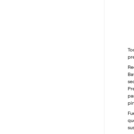
To
pr
Re
Ba
se
Pr
pa
pi
Fue
qu
su