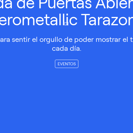
da de Puertas Abier
erometallic Tarazo
ara sentir el orgullo de poder mostrar el 
cada día.
EVENTOS