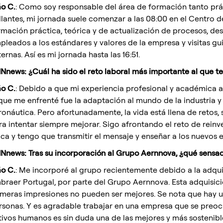
ão C.
: Como soy responsable del área de formación tanto prá
llantes, mi jornada suele comenzar a las 08:00 en el Centro 
rmación práctica, teórica y de actualización de procesos, de
pleados a los estándares y valores de la empresa y visitas gu
ernas. Así es mi jornada hasta las 16:51.
Nnews: ¿Cuál ha sido el reto laboral más importante al que t
ão C.
: Debido a que mi experiencia profesional y académica an
 que me enfrenté fue la adaptación al mundo de la industria y 
ronáutica. Pero afortunadamente, la vida está llena de retos,
ra intentar siempre mejorar. Sigo afrontando el reto de rei
ica y tengo que transmitir el mensaje y enseñar a los nuevos 
Nnews:
Tras su incorporación al Grupo Aernnova, ¿qué sensaci
ão C.
: Me incorporé al grupo recientemente debido a la adqui
braer Portugal, por parte del Grupo Aernnova. Esta adquisic
imeras impresiones no pueden ser mejores. Se nota que hay u
rsonas. Y es agradable trabajar en una empresa que se preocu
tivos humanos es sin duda una de las mejores y más sostenibl