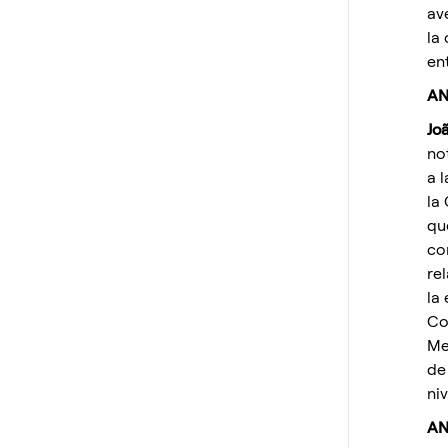
av
la
en
AN
Jo
no
a 
la
qu
co
re
la
Co
Me
de
ni
AN