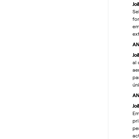
Jo
Se
fo
em
ext
AN
Jo
al
ae
pa
ún
AN
Jo
Em
pr
pe
ac