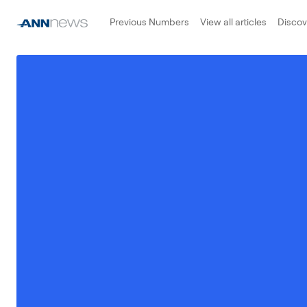
Previous Numbers
View all articles
Disco