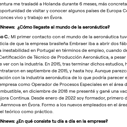
entura me trasladé a Holanda durante 6 meses, más concret
 oportunidad de visitar y conocer algunos países de Europa Ce
tonces vivo y trabajo en Évora.
Nnews: ¿Cómo llegaste al mundo de la aeronáutica?
ão C.
: Mi primer contacto con el mundo de la aeronáutica tuv
ticia de que la empresa brasileña Embraer iba a abrir dos fáb
la inestabilidad en Portugal en términos de empleo, cuando
 Certificación de Técnico de Producción Aeronáutica, a pesa
e ver con la industria. En 2015, tras terminar dichos estudios,
ntrataron en septiembre de 2015, y hasta hoy. Aunque parez
lación con la industria aeronáutica de lo que podría parecer
 empresa como Operador de Procesos Especiales en el área de
mbustible, en diciembre de 2018 me presenté y gané una vac
jora Continua. Desde enero de 2022 soy formador, primero 
 Aernnova en Évora. Formo a los nuevos empleados en el área 
vel teórico como práctico.
Nnews:
¿En qué consiste tu día a día en la empresa?